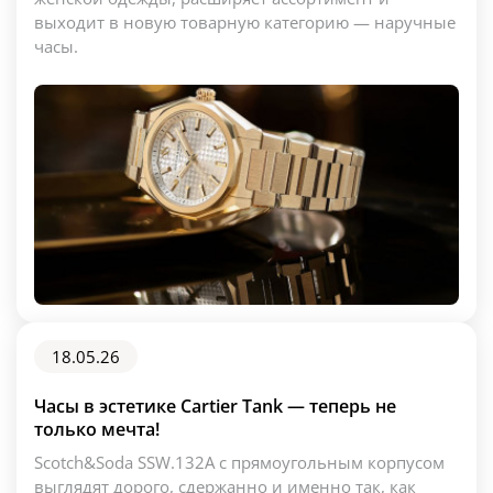
выходит в новую товарную категорию — наручные
часы.
18.05.26
Часы в эстетике Cartier Tank — теперь не
только мечта!
Scotch&Soda SSW.132A с прямоугольным корпусом
выглядят дорого, сдержанно и именно так, как