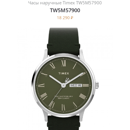
Часы наручные Timex TW5M57900
TW5M57900
18 290
₽