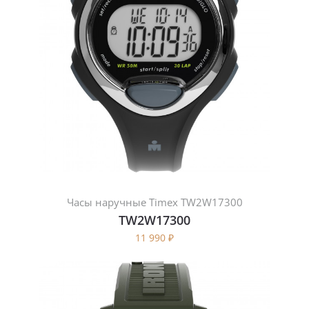
Часы наручные Timex TW2W17300
TW2W17300
11 990
₽