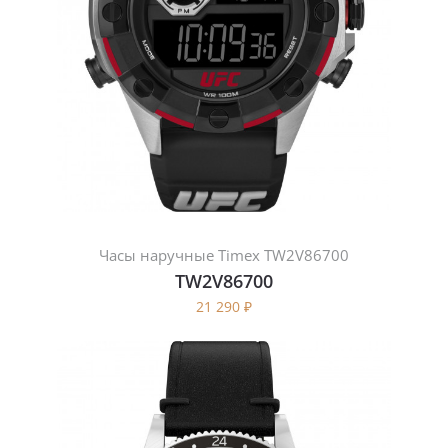
Часы наручные Timex TW2V86700
TW2V86700
21 290
₽