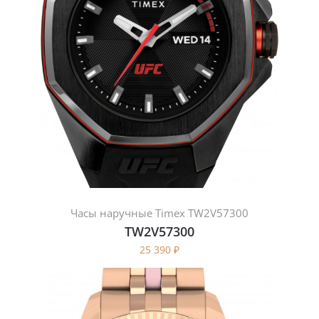
Часы наручные Timex TW2V57300
TW2V57300
25 390
₽