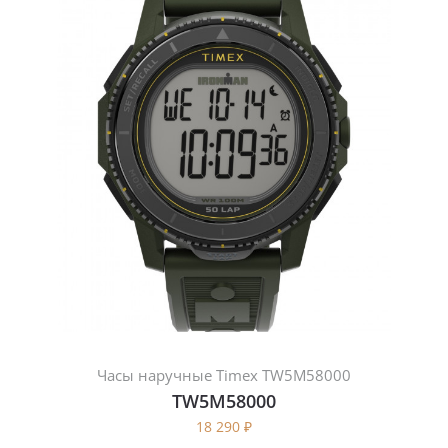
Часы наручные Timex TW5M58000
TW5M58000
18 290
₽