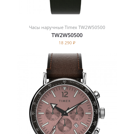
Часы наручные Timex TW2W50500
TW2W50500
18 290
₽