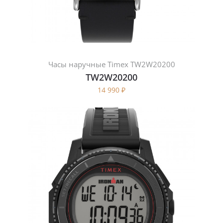
Часы наручные Timex TW2W20200
TW2W20200
14 990
₽