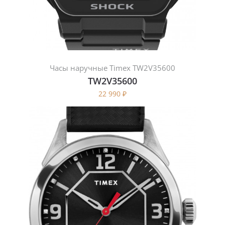
Часы наручные Timex TW2V35600
TW2V35600
22 990
₽