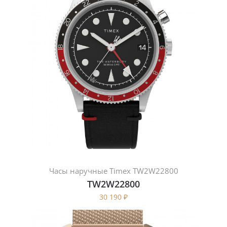
Часы наручные Timex TW2W22800
TW2W22800
30 190
₽