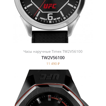
Часы наручные Timex TW2V56100
TW2V56100
11 490
₽