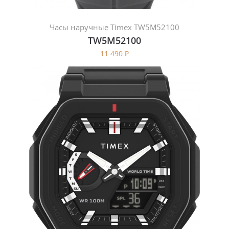
Часы наручные Timex TW5M52100
TW5M52100
11 490
₽