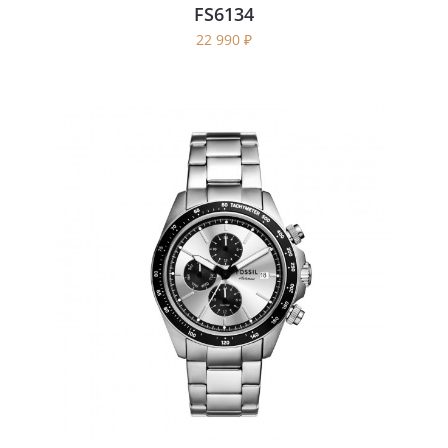
FS6134
22 990
₽