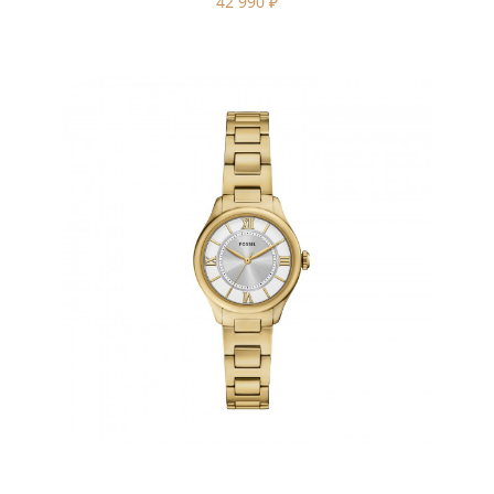
42 990
₽