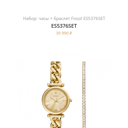
Набор: часы + браслет Fossil ES5376SET
ES5376SET
39 990
₽