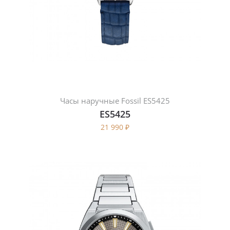
Часы наручные Fossil ES5425
ES5425
21 990
₽