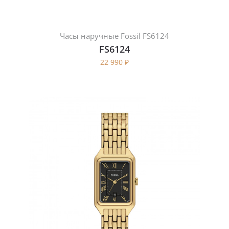
Часы наручные Fossil FS6124
FS6124
22 990
₽