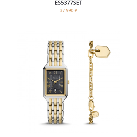
ES5377SET
37 990
₽