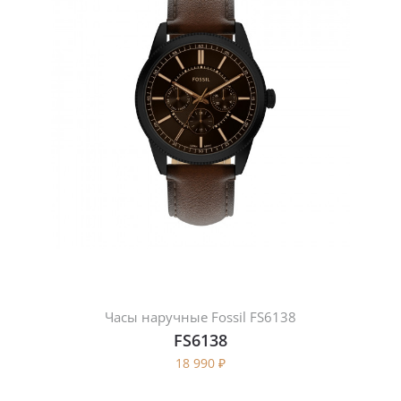
Часы наручные Fossil FS6138
FS6138
18 990
₽