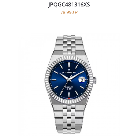
JPQGC481316XS
78 990
₽