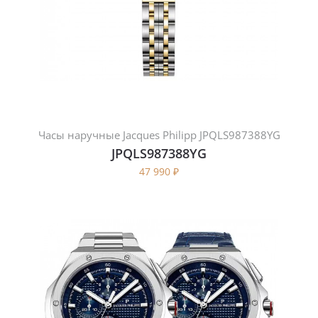
Часы наручные Jacques Philipp JPQLS987388YG
JPQLS987388YG
47 990
₽