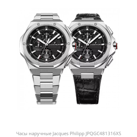
Часы наручные Jacques Philipp JPQGC481316XS