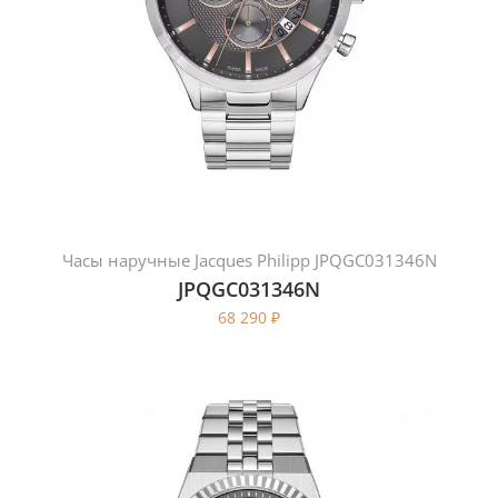
Часы наручные Jacques Philipp JPQGC031346N
JPQGC031346N
68 290
₽