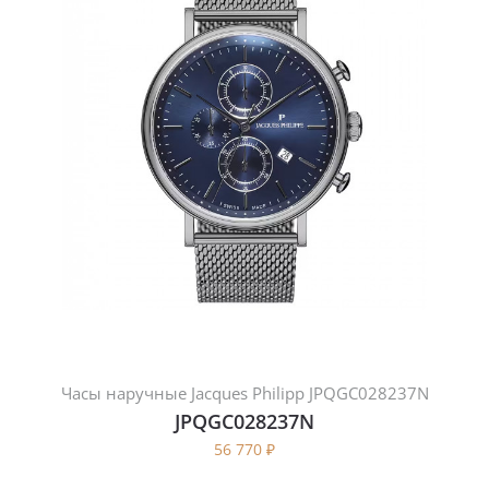
Часы наручные Jacques Philipp JPQGC028237N
JPQGC028237N
56 770
₽