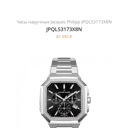
Часы наручные Jacques Philipp JPQLS3173X8N
JPQLS3173X8N
45 990
₽