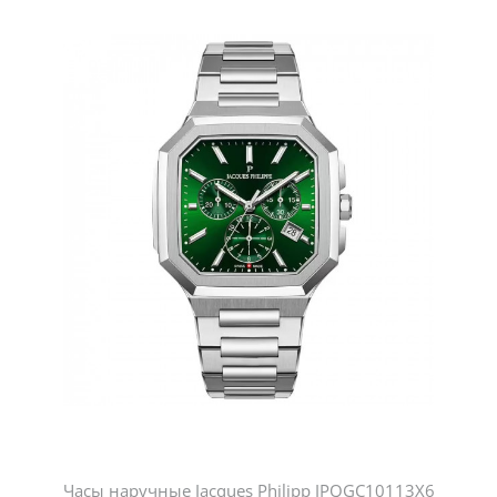
Часы наручные Jacques Philipp JPQGC10113X6