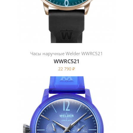
Часы наручные Welder WWRC521
WWRC521
22 790
₽