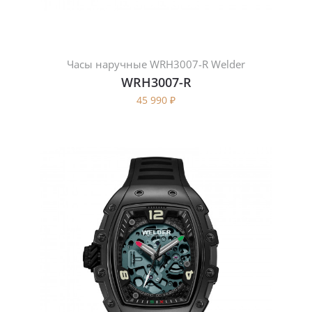
Часы наручные WRH3007-R Welder
WRH3007-R
45 990
₽