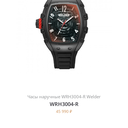
Часы наручные WRH3004-R Welder
WRH3004-R
45 990
₽