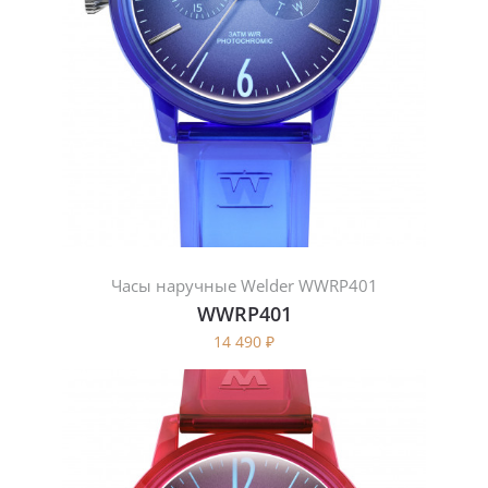
Часы наручные Welder WWRP401
WWRP401
14 490
₽