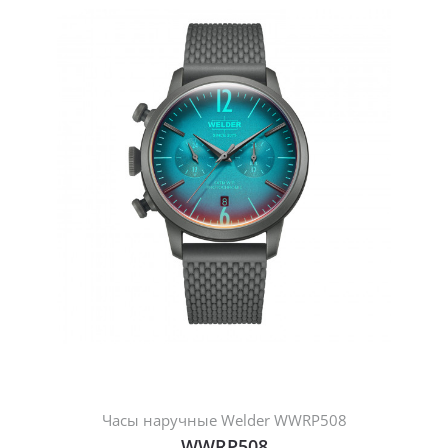
Часы наручные Welder WWRP508
WWRP508