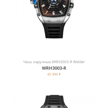
Часы наручные WRH3003-R Welder
WRH3003-R
45 990
₽