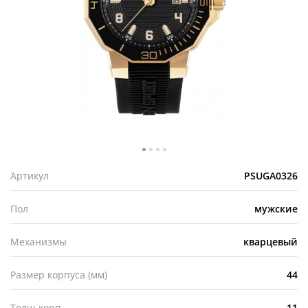
Артикул
PSUGA0326
Пол
мужские
Механизмы
кварцевый
Размер корпуса (мм)
44
Толщ.корп.
11