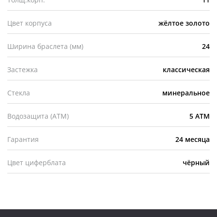
Цвет корпуса
жёлтое золото
Ширина браслета (мм)
24
Застежка
классическая
Стекла
минеральное
Водозащита (АТМ)
5 ATM
Гарантия
24 месяца
Цвет циферблата
чёрный