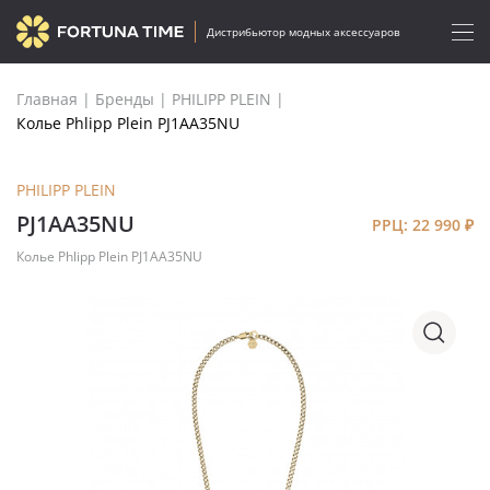
Дистрибьютор модных аксессуаров
Главная
|
Бренды
|
PHILIPP PLEIN
|
Колье Phlipp Plein PJ1AA35NU
PHILIPP PLEIN
PJ1AA35NU
РРЦ: 22 990
₽
Колье Phlipp Plein PJ1AA35NU