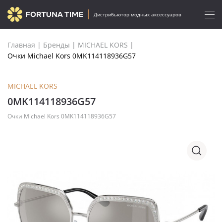
Дистрибьютор модных аксессуаров
Главная
|
Бренды
|
MICHAEL KORS
|
Очки Michael Kors 0MK114118936G57
MICHAEL KORS
0MK114118936G57
Очки Michael Kors 0MK114118936G57