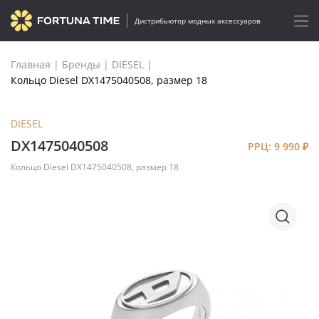
Дистрибьютор модных аксессуаров
Главная
|
Бренды
|
DIESEL
|
Кольцо Diesel DX1475040508, размер 18
DIESEL
DX1475040508
РРЦ: 9 990
₽
Кольцо Diesel DX1475040508, размер 18