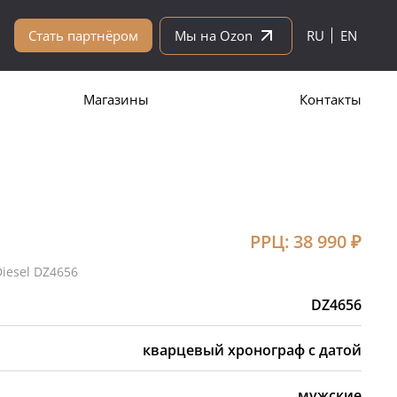
Стать партнёром
Мы на Ozon
RU
EN
Магазины
Контакты
РРЦ:
38 990
₽
iesel DZ4656
DZ4656
кварцевый хронограф с датой
мужские