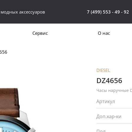
 модных аксессуаров
7 (499) 553 - 49 - 92
Сервис
О нас
4656
DIESEL
DZ4656
Часы наручные D
Артикул
Доп.хар-ки
Пол