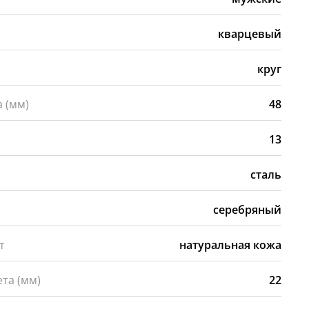
кварцевый
а
круг
 (мм)
48
13
сталь
серебряный
т
натуральная кожа
та (мм)
22