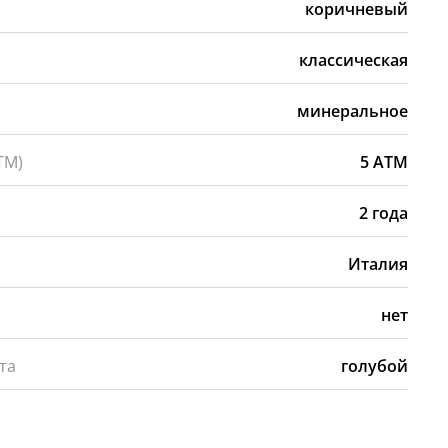
коричневый
классическая
минеральное
ТМ)
5 АТМ
2 года
Италия
нет
та
голубой