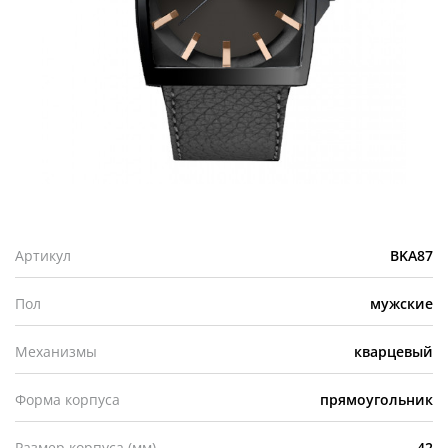
Артикул
BKA87
Пол
мужские
Механизмы
кварцевый
Форма корпуса
прямоугольник
Размер корпуса (мм)
42