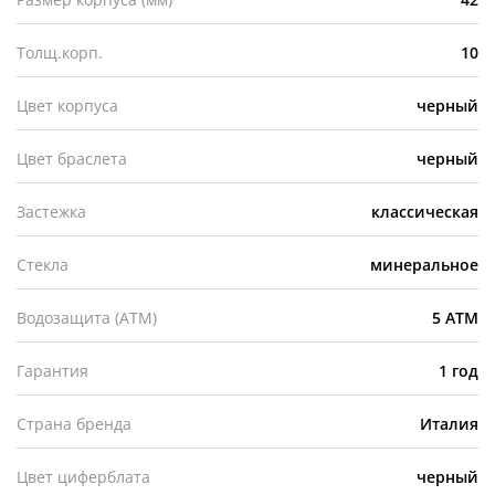
Толщ.корп.
10
Цвет корпуса
черный
Цвет браслета
черный
Застежка
классическая
Стекла
минеральное
Водозащита (АТМ)
5 ATM
Гарантия
1 год
Страна бренда
Италия
Цвет циферблата
черный