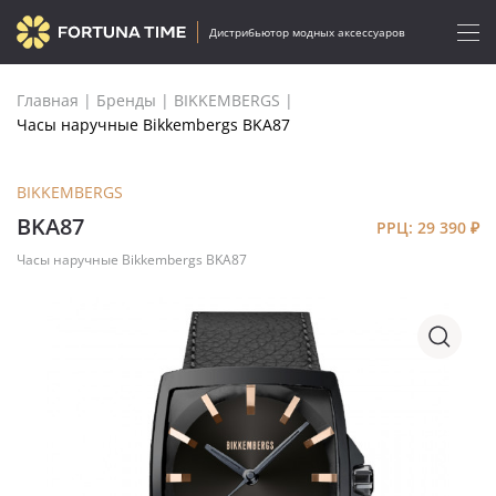
Дистрибьютор модных аксессуаров
Главная
|
Бренды
|
BIKKEMBERGS
|
Часы наручные Bikkembergs BKA87
BIKKEMBERGS
BKA87
РРЦ: 29 390
₽
Часы наручные Bikkembergs BKA87