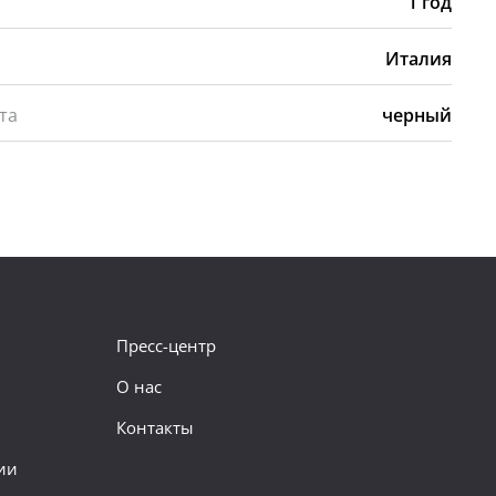
1 год
Италия
та
черный
Пресс-центр
О нас
Контакты
ии