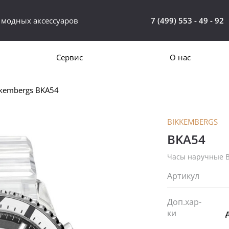
 модных аксессуаров
7 (499) 553 - 49 - 92
Сервис
О нас
kembergs BKA54
BIKKEMBERGS
BKA54
Часы наручные B
Артикул
Доп.хар-
ки