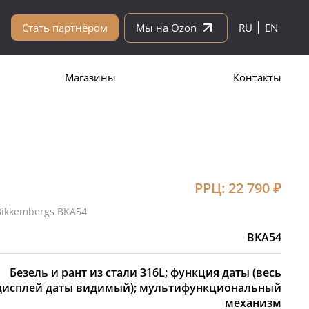
Стать партнёром
Мы на Ozon
RU
EN
Магазины
Контакты
РРЦ:
22 790
₽
ikkembergs BKA54
BKA54
Безель и рант из стали 316L; функция даты (весь
дисплей даты видимый); мультифункциональный
механизм