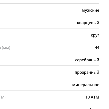
мужские
кварцевый
а
круг
 (мм)
44
серебряный
прозрачный
минеральное
ТМ)
10 АТМ