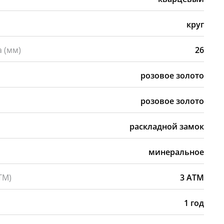
а
круг
 (мм)
26
розовое золото
розовое золото
раскладной замок
минеральное
ТМ)
3 АТМ
1 год