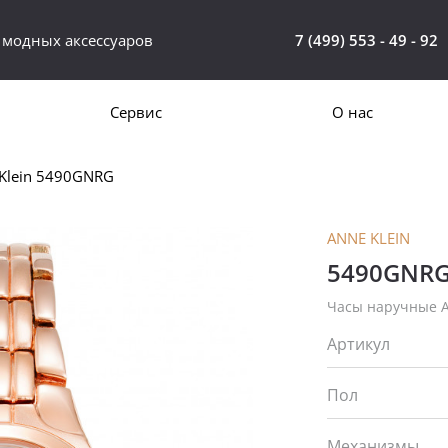
 модных аксессуаров
7 (499) 553 - 49 - 92
Сервис
О нас
Klein 5490GNRG
ANNE KLEIN
5490GNR
Часы наручные A
Артикул
Пол
Механизмы