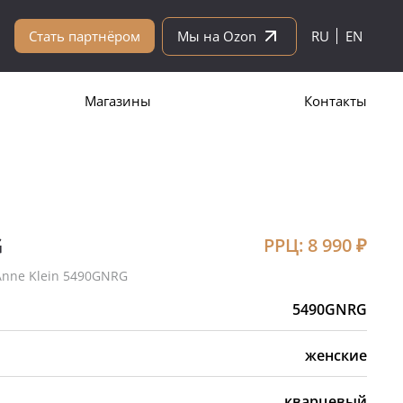
Стать партнёром
Мы на Ozon
RU
EN
Магазины
Контакты
G
РРЦ:
8 990
₽
nne Klein 5490GNRG
5490GNRG
женские
кварцевый