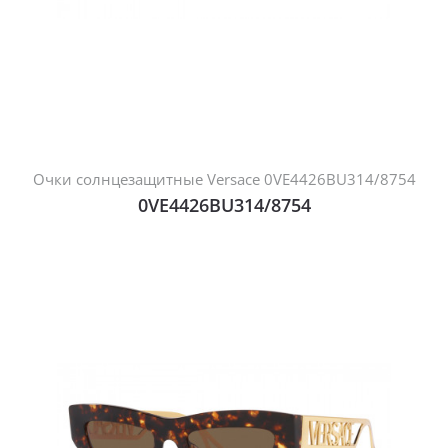
Очки солнцезащитные Versace 0VE4426BU314/8754
0VE4426BU314/8754