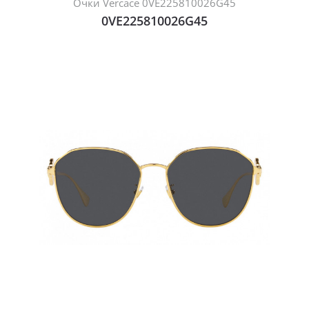
Очки Vercace 0VE225810026G45
0VE225810026G45