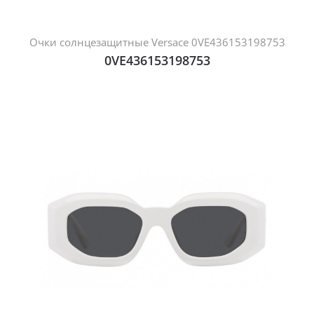
Очки солнцезащитные Versace 0VE436153198753
0VE436153198753