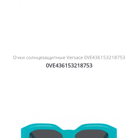
Очки солнцезащитные Versace 0VE436153218753
0VE436153218753