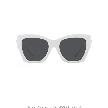
Очки Versace 0VE4452314/8755