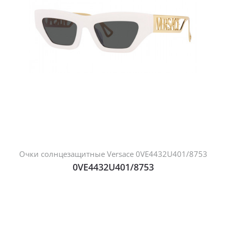
Очки солнцезащитные Versace 0VE4432U401/8753
0VE4432U401/8753