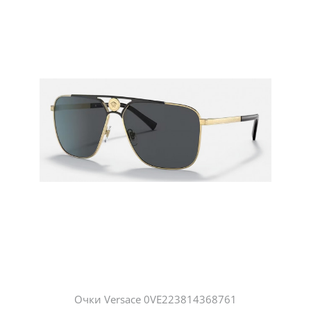
Очки Versace 0VE223814368761