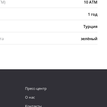
ТМ)
10 ATM
1 год
Турция
та
зелёный
Пресс-центр
О нас
Контакты