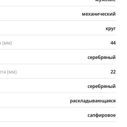
механический
а
круг
 (мм)
44
серебряный
та (мм)
22
серебряный
раскладывающаяся
сапфировое