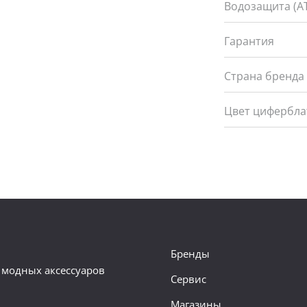
Водозащита (А
Гарантия
Страна бренда
Цвет цифербла
Бренды
 модных аксессуаров
Сервис
Магазины