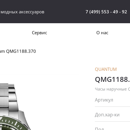
 модных аксессуаров
7 (499) 553 - 49 - 92
Сервис
О нас
tum QMG1188.370
QUANTUM
QMG1188.
Часы наручные 
Артикул
Доп.хар-ки
Пол