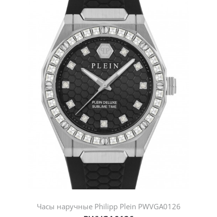
Часы наручные Philipp Plein PWVGA0126