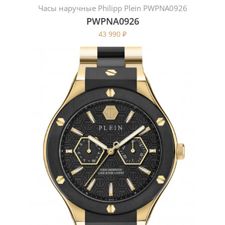
Часы наручные Philipp Plein PWPNA0926
PWPNA0926
43 990
₽