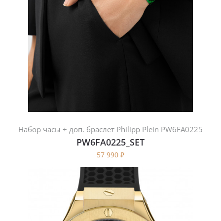
Набор часы + доп. браслет Philipp Plein PW6FA0225
PW6FA0225_SET
57 990
₽