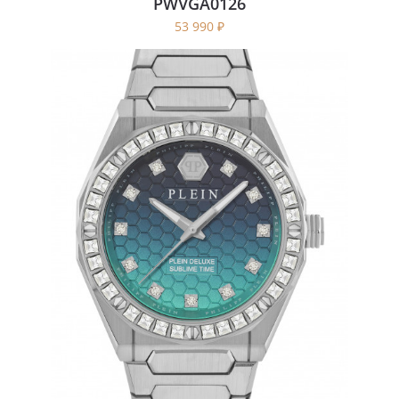
PWVGA0126
53 990
₽