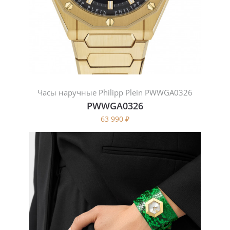
Часы наручные Philipp Plein PWWGA0326
PWWGA0326
63 990
₽